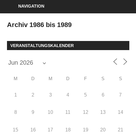
NAVIGATION
Archiv 1986 bis 1989
VERANSTALTUNGSKALENDER
M
D
M
D
F
S
S
1
2
3
4
5
6
7
8
9
10
11
12
13
14
15
16
17
18
19
20
21