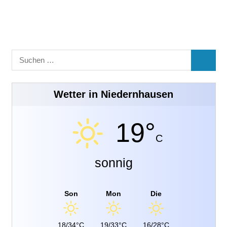
Suchen
SUCHE
nach:
Wetter in Niedernhausen
19°
C
sonnig
Son
Mon
Die
18/34°C
19/33°C
16/28°C