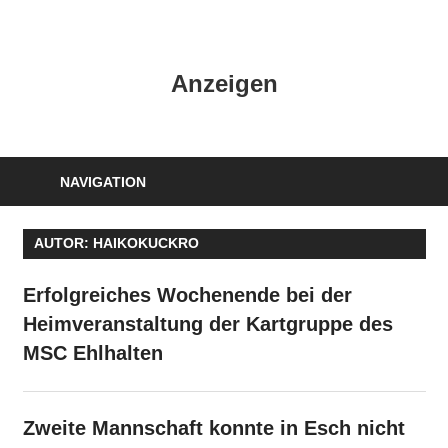
Zum
Inhalt
HK
springen
Anzeigen
Verlag
–
kuckro
Media
NAVIGATION
AUTOR:
HAIKOKUCKRO
Erfolgreiches Wochenende bei der
Heimveranstaltung der Kartgruppe des
MSC Ehlhalten
Zweite Mannschaft konnte in Esch nicht