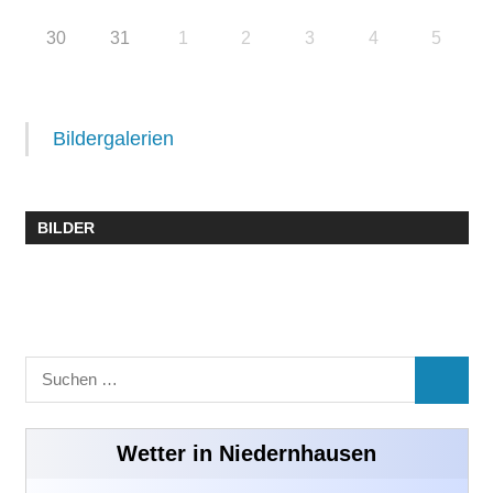
30
31
1
2
3
4
5
Bildergalerien
BILDER
Suchen
SUCHE
nach:
Wetter in Niedernhausen