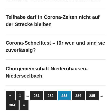
Teilhabe darf in Corona-Zeiten nicht auf
der Strecke bleiben
Corona-Schnelltest – für wen und sind sie
zuverlässig?
Chorgemeinschaft Niedernhausen-
Niederseelbach
Seitennummerierung
Vorherige
…
…
«
1
281
282
283
284
285
Beiträge
der
Nächste
304
»
Beiträge