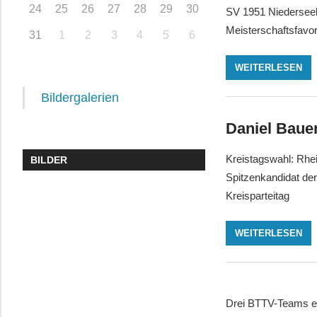
24
25
26
27
28
29
30
SV 1951 Niederseel
Meisterschaftsfavor
31
1
2
3
4
5
6
WEITERLESEN
Bildergalerien
Daniel Bauer
Kreistagswahl: Rhe
BILDER
Spitzenkandidat de
Kreisparteitag
WEITERLESEN
Drei BTTV-Teams er