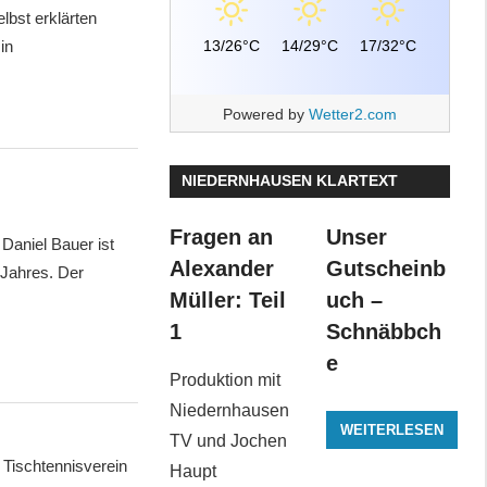
lbst erklärten
13/26°C
14/29°C
17/32°C
in
Powered by
Wetter2.com
NIEDERNHAUSEN KLARTEXT
Fragen an
Unser
Daniel Bauer ist
Alexander
Gutscheinb
 Jahres. Der
Müller: Teil
uch –
1
Schnäbbch
e
Produktion mit
Niedernhausen
WEITERLESEN
TV und Jochen
Tischtennisverein
Haupt