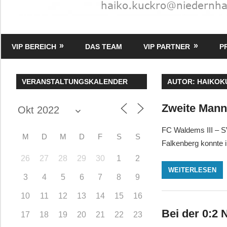
HK
Verlag
VIP BEREICH
DAS TEAM
VIP PARTNER
P
–
kuckro
Media
VERANSTALTUNGSKALENDER
AUTOR:
HAIKOK
Zweite Mann
FC Waldems III – S
M
D
M
D
F
S
S
Falkenberg konnte 
26
27
28
29
30
1
2
WEITERLESEN
3
4
5
6
7
8
9
10
11
12
13
14
15
16
Bei der 0:2 
17
18
19
20
21
22
23