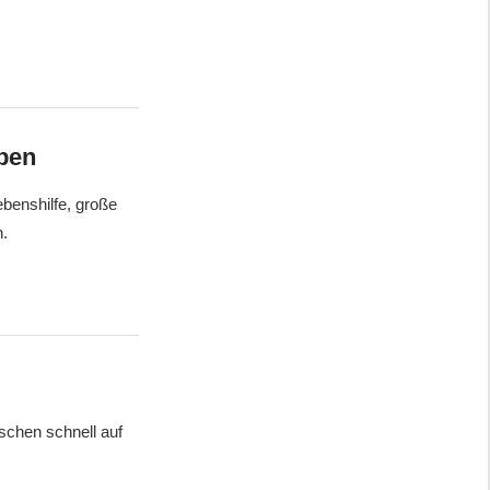
iben
benshilfe, große
n.
schen schnell auf