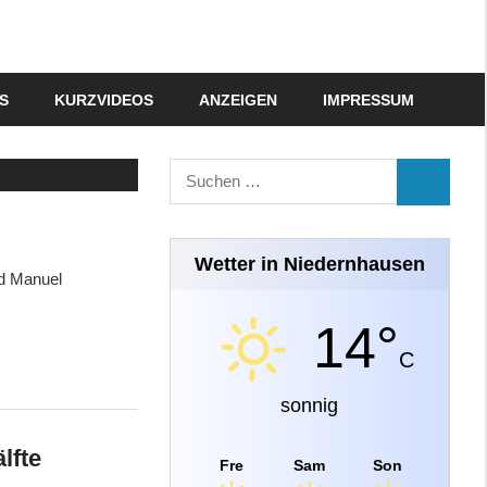
S
KURZVIDEOS
ANZEIGEN
IMPRESSUM
Suchen
SUCHEN
nach:
Wetter in Niedernhausen
nd Manuel
14°
C
sonnig
lfte
Fre
Sam
Son