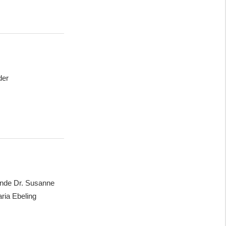
der
ende Dr. Susanne
aria Ebeling