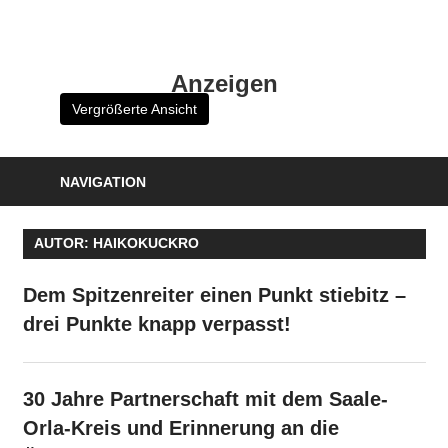
Zum
Inhalt
HK
springen
Anzeigen
Verlag
Vergrößerte Ansicht
–
kuckro
Media
NAVIGATION
AUTOR:
HAIKOKUCKRO
Dem Spitzenreiter einen Punkt stiebitz –
drei Punkte knapp verpasst!
30 Jahre Partnerschaft mit dem Saale-
Orla-Kreis und Erinnerung an die