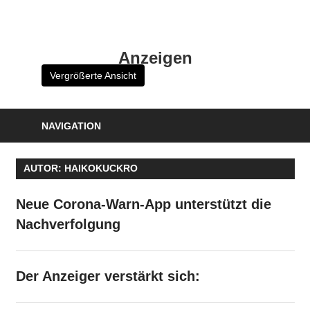
Zum
Inhalt
HK
springen
Anzeigen
Verlag
Vergrößerte Ansicht
–
kuckro
Media
NAVIGATION
AUTOR:
HAIKOKUCKRO
Neue Corona-Warn-App unterstützt die
Nachverfolgung
Der Anzeiger verstärkt sich: