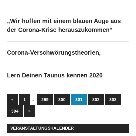
„Wir hoffen mit einem blauen Auge aus
der Corona-Krise herauszukommen“
Corona-Verschwörungstheorien,
Lern Deinen Taunus kennen 2020
Seitennummerierung
Vorherige
…
«
1
299
300
301
302
303
Beiträge
der
Nächste
304
»
Beiträge
Beiträge
VERANSTALTUNGSKALENDER