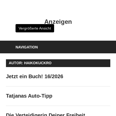
Zum
Inhalt
HK
springen
Anzeigen
Verlag
Vergrößerte Ansicht
–
kuckro
Media
NAVIGATION
AUTOR:
HAIKOKUCKRO
Jetzt ein Buch! 16/2026
Tatjanas Auto-Tipp
Die Verteidigerin Deiner Freiheit