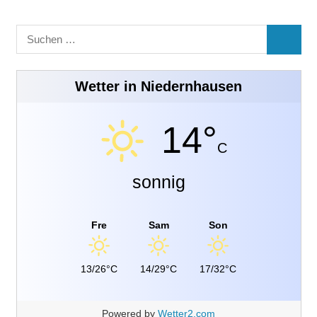
Suchen
SUCHE
nach:
Wetter in Niedernhausen
14°
C
sonnig
Fre
Sam
Son
13/26°C
14/29°C
17/32°C
Powered by
Wetter2.com