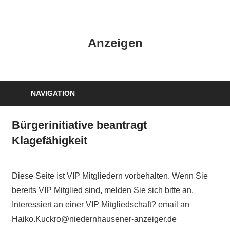
Zum
Inhalt
HK
springen
Anzeigen
Verlag
–
kuckro
Media
NAVIGATION
Bürgerinitiative beantragt
Klagefähigkeit
Diese Seite ist VIP Mitgliedern vorbehalten. Wenn Sie
bereits VIP Mitglied sind, melden Sie sich bitte an.
Interessiert an einer VIP Mitgliedschaft? email an
Haiko.Kuckro@niedernhausener-anzeiger.de