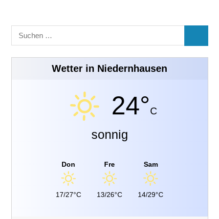
Suchen
SUCHE
nach:
Wetter in Niedernhausen
24°
C
sonnig
Don
Fre
Sam
17/27°C
13/26°C
14/29°C