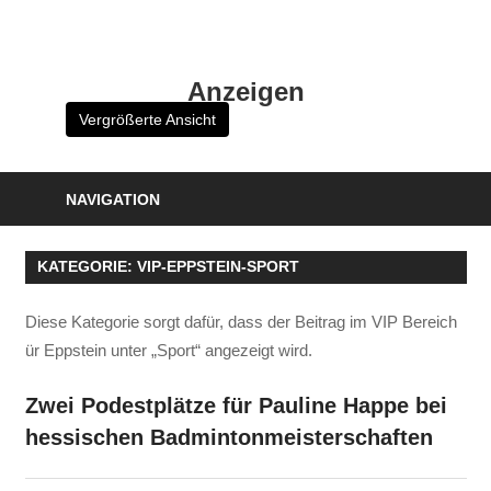
Zum
Inhalt
HK
springen
Anzeigen
Verlag
Vergrößerte Ansicht
–
kuckro
Media
NAVIGATION
KATEGORIE:
VIP-EPPSTEIN-SPORT
Diese Kategorie sorgt dafür, dass der Beitrag im VIP Bereich
ür Eppstein unter „Sport“ angezeigt wird.
Zwei Podestplätze für Pauline Happe bei
hessischen Badmintonmeisterschaften