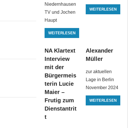
Niedernhausen
WEITERLESEN
TV und Jochen
Haupt
WEITERLESEN
NA Klartext
Alexander
Interview
Müller
mit der
zur aktuellen
Bürgermeis
Lage in Berlin
terin Lucie
November 2024
Maier –
Frutig zum
WEITERLESEN
Dienstantrit
t