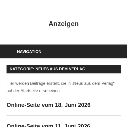
Zum
Inhalt
HK
springen
Anzeigen
Verlag
–
kuckro
Media
NAVIGATION
KATEGORIE:
NEUES AUS DEM VERLAG
Hier werden Beiträge erstellt, die in „Neus aus dem Verlag“
auf der Startseite erscheinen.
Online-Seite vom 18. Juni 2026
Online-Seite vom 11. Juni 2026