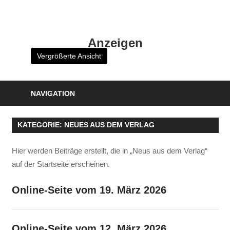
Zum
Inhalt
HK
springen
Anzeigen
Verlag
Vergrößerte Ansicht
–
kuckro
Media
NAVIGATION
KATEGORIE:
NEUES AUS DEM VERLAG
Hier werden Beiträge erstellt, die in „Neus aus dem Verlag“
auf der Startseite erscheinen.
Online-Seite vom 19. März 2026
Online-Seite vom 12. März 2026