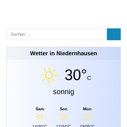
Suchen
SUCHE
nach:
Wetter in Niedernhausen
30°
C
sonnig
Sam
Son
Mon
14/30°C
17/34°C
19/35°C