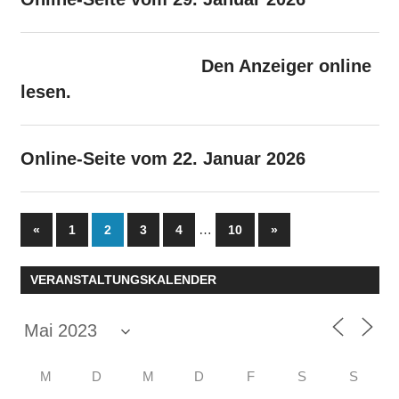
Den Anzeiger online
lesen.
Online-Seite vom 22. Januar 2026
Seitennummerierung
Vorherige
…
Nächste
«
1
2
3
4
10
»
Beiträge
Beiträge
der
VERANSTALTUNGSKALENDER
Beiträge
M
D
M
D
F
S
S