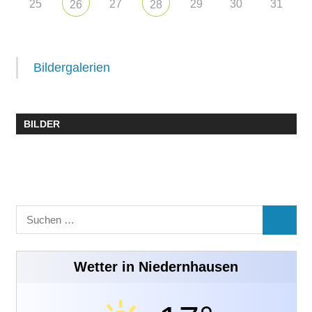
25
27
29
30
31
26
28
Bildergalerien
BILDER
Suchen
SUCHE
nach:
Wetter in Niedernhausen