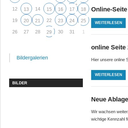
+
Online-Seite
12
14
13
15
16
17
18
19
22
20
21
23
24
25
WEITERLESEN
26
27
28
30
31
1
29
online Seite
Bildergalerien
Hier unsere online 
WEITERLESEN
BILDER
Neue Ablage
Wir wachsen weiter.
wichtige Kennzahl f