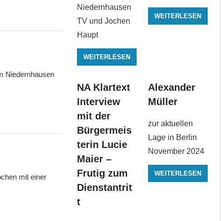
Niedernhausen
WEITERLESEN
TV und Jochen
Haupt
WEITERLESEN
 um Niedernhausen
NA Klartext
Alexander
Interview
Müller
mit der
zur aktuellen
Bürgermeis
Lage in Berlin
terin Lucie
November 2024
Maier –
Frutig zum
WEITERLESEN
ochen mit einer
Dienstantrit
t