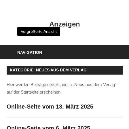
Zum
Inhalt
HK
springen
Anzeigen
Verlag
Vergrößerte Ansicht
–
kuckro
Media
NAVIGATION
KATEGORIE:
NEUES AUS DEM VERLAG
Hier werden Beiträge erstellt, die in „Neus aus dem Verlag“
auf der Startseite erscheinen.
Online-Seite vom 13. März 2025
Online-Seite vom 6. März 2025