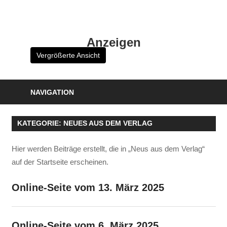
Zum
Inhalt
HK
springen
Anzeigen
Verlag
Vergrößerte Ansicht
–
kuckro
Media
NAVIGATION
KATEGORIE:
NEUES AUS DEM VERLAG
Hier werden Beiträge erstellt, die in „Neus aus dem Verlag“
auf der Startseite erscheinen.
Online-Seite vom 13. März 2025
Online-Seite vom 6. März 2025