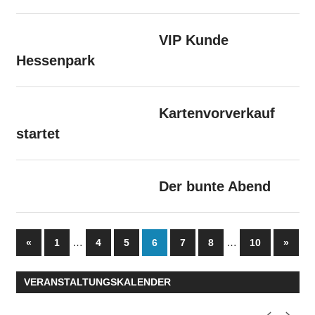
VIP Kunde
Hessenpark
Kartenvorverkauf
startet
Der bunte Abend
Seitennummerierung
Vorherige
…
…
Nächs
«
1
4
5
6
7
8
10
»
Beiträge
Beiträ
der
VERANSTALTUNGSKALENDER
Beiträge