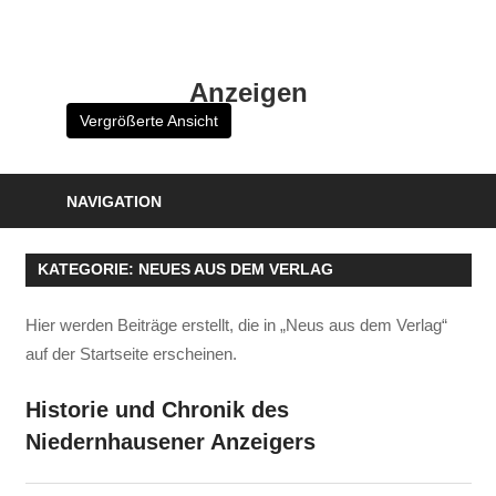
Zum
Inhalt
HK
springen
Anzeigen
Verlag
Vergrößerte Ansicht
–
kuckro
Media
NAVIGATION
KATEGORIE:
NEUES AUS DEM VERLAG
Hier werden Beiträge erstellt, die in „Neus aus dem Verlag“
auf der Startseite erscheinen.
Historie und Chronik des
Niedernhausener Anzeigers