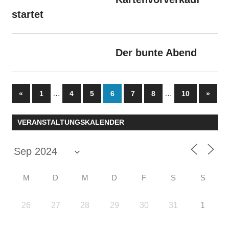
startet
Der bunte Abend
Seitennummerierung
Vorherige
…
…
Nächs
«
1
4
5
6
7
8
10
»
Beiträge
Beiträ
der
VERANSTALTUNGSKALENDER
Beiträge
M
D
M
D
F
S
S
26
27
28
29
30
31
1