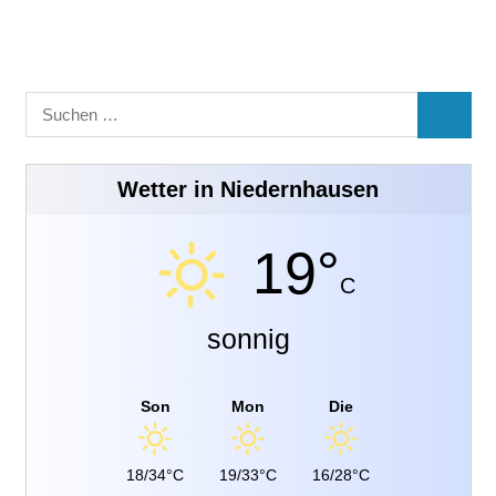
Suchen
SUCHE
nach:
Wetter in Niedernhausen
19°
C
sonnig
Son
Mon
Die
18/34°C
19/33°C
16/28°C