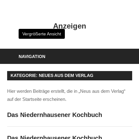
Zum
Inhalt
HK
springen
Anzeigen
Verlag
Vergrößerte Ansicht
–
kuckro
Media
NAVIGATION
KATEGORIE:
NEUES AUS DEM VERLAG
Hier werden Beiträge erstellt, die in „Neus aus dem Verlag“
auf der Startseite erscheinen.
Das Niedernhausener Kochbuch
Das Niedernhausener Kochbuch