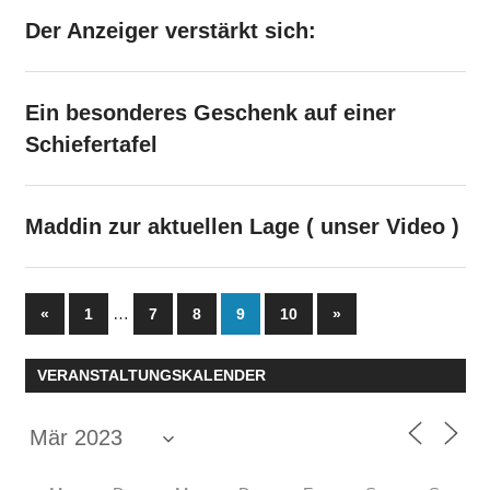
Der Anzeiger verstärkt sich:
Ein besonderes Geschenk auf einer
Schiefertafel
Maddin zur aktuellen Lage ( unser Video )
Seitennummerierung
Vorherige
…
Nächste
«
1
7
8
9
10
»
Beiträge
Beiträge
der
VERANSTALTUNGSKALENDER
Beiträge