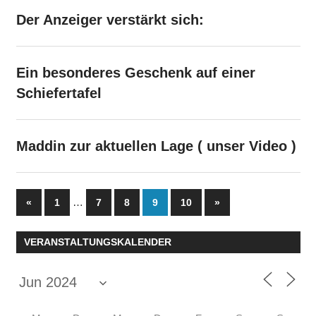
Der Anzeiger verstärkt sich:
Ein besonderes Geschenk auf einer
Schiefertafel
Maddin zur aktuellen Lage ( unser Video )
Seitennummerierung
Vorherige
…
Nächste
«
1
7
8
9
10
»
Beiträge
Beiträge
der
VERANSTALTUNGSKALENDER
Beiträge