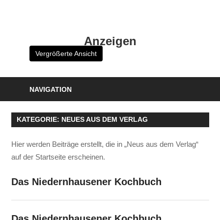
Zum
Inhalt
HK
springen
Anzeigen
Verlag
Vergrößerte Ansicht
–
kuckro
Media
NAVIGATION
KATEGORIE:
NEUES AUS DEM VERLAG
Hier werden Beiträge erstellt, die in „Neus aus dem Verlag“
auf der Startseite erscheinen.
Das Niedernhausener Kochbuch
Das Niedernhausener Kochbuch