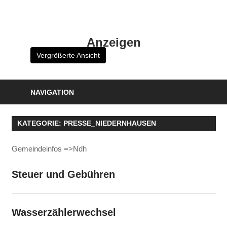
Zum
Inhalt
HK
springen
Anzeigen
Verlag
Vergrößerte Ansicht
–
kuckro
Media
NAVIGATION
KATEGORIE:
PRESSE_NIEDERNHAUSEN
Gemeindeinfos =>Ndh
Steuer und Gebühren
Wasserzählerwechsel