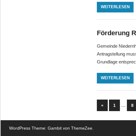
WEITERLESEN
Förderung 
Gemeinde Niedernh
Antragstellung mus
Grundlage entspre
WEITERLESEN
Seitennu
Vorherige
…
«
1
8
Beiträge
der
Beiträge
WordPress Theme: Gambit von ThemeZee.