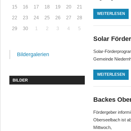
15
16
17
18
19
20
21
WEITERLESEN
22
23
24
25
26
27
28
29
30
1
2
3
4
5
Solar Förde
Solar-Förderprogra
Bildergalerien
Gemeinde Niedernhau
WEITERLESEN
BILDER
Backes Obe
Fördergeber inform
Oberseelbach ist a
Mittwoch,