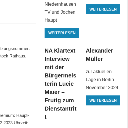
Niedernhausen
WEITERLESEN
TV und Jochen
Haupt
WEITERLESEN
itzungsnummer:
NA Klartext
Alexander
Stock Rathaus,
Interview
Müller
mit der
zur aktuellen
Bürgermeis
Lage in Berlin
terin Lucie
November 2024
Maier –
Frutig zum
WEITERLESEN
Dienstantrit
Gremium: Haupt-
t
.2023 Uhrzeit: