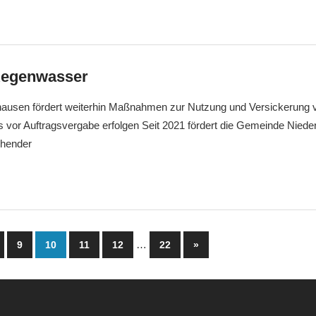
Regenwasser
ausen fördert weiterhin Maßnahmen zur Nutzung und Versickerung
s vor Auftragsvergabe erfolgen Seit 2021 fördert die Gemeinde Nied
chender
mmerierung
…
Nächste
9
10
11
12
22
»
Beiträge