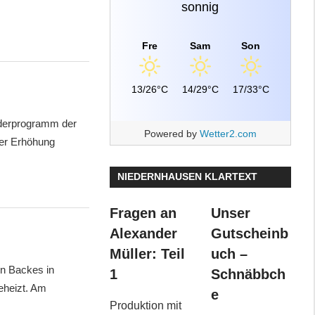
sonnig
Fre
Sam
Son
13/26°C
14/29°C
17/33°C
rderprogramm der
Powered by
Wetter2.com
der Erhöhung
NIEDERNHAUSEN KLARTEXT
Fragen an
Unser
Alexander
Gutscheinb
Müller: Teil
uch –
en Backes in
1
Schnäbbch
eheizt. Am
e
Produktion mit