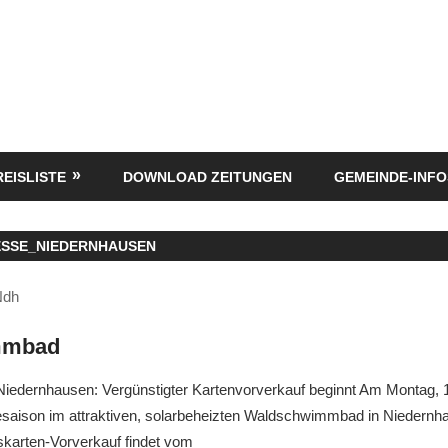
REISLISTE
DOWNLOAD ZEITUNGEN
GEMEINDE-INFO
ESSE_NIEDERNHAUSEN
Ndh
mmbad
dernhausen: Vergünstigter Kartenvorverkauf beginnt Am Montag, 1.
desaison im attraktiven, solarbeheizten Waldschwimmbad in Niedernh
tskarten-Vorverkauf findet vom