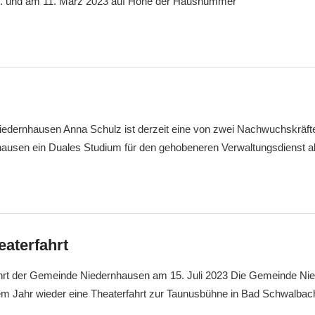
. und am 11. März 2023 auf Höhe der Hausnummer
edernhausen Anna Schulz ist derzeit eine von zwei Nachwuchskräften
usen ein Duales Studium für den gehobeneren Verwaltungsdienst ab
eaterfahrt
hrt der Gemeinde Niedernhausen am 15. Juli 2023 Die Gemeinde Ni
esem Jahr wieder eine Theaterfahrt zur Taunusbühne in Bad Schwalba