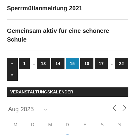
Sperrmüllanmeldung 2021
Gemeinsam aktiv für eine schönere
Schule
Seitennummerierung
Vorherige
…
…
«
1
13
14
15
16
17
22
Beiträge
der
Nächste
»
Beiträge
Beiträge
VERANSTALTUNGSKALENDER
M
D
M
D
F
S
S