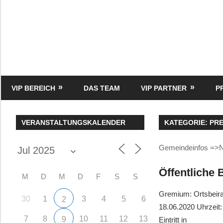
Zum
Inhalt
springen
HK
Verlag
–
kuckro
Media
VIP BEREICH
DAS TEAM
VIP PARTNER
P
VERANSTALTUNGSKALENDER
KATEGORIE:
PR
Gemeindeinfos =>
Öffentliche
M
D
M
D
F
S
S
Gremium: Ortsbeir
30
1
3
4
5
6
2
18.06.2020 Uhrzeit
7
8
10
11
12
13
9
Eintritt in