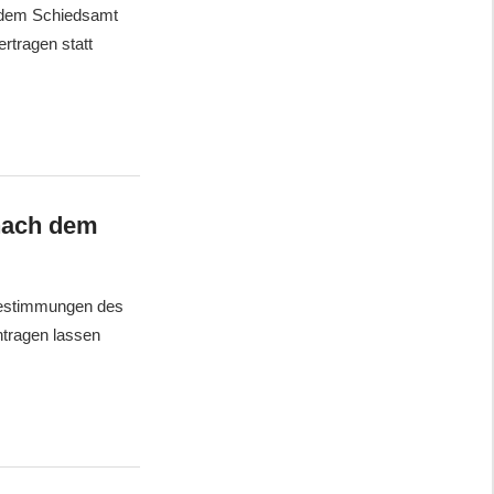
r dem Schiedsamt
rtragen statt
 nach dem
 Bestimmungen des
ntragen lassen