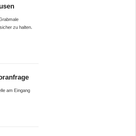
ausen
r Grabmale
sicher zu halten.
voranfrage
elle am Eingang