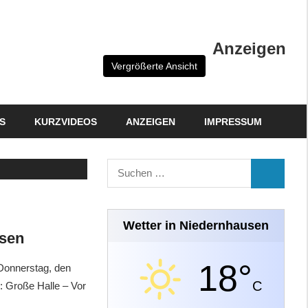
Anzeigen
Vergrößerte Ansicht
S
KURZVIDEOS
ANZEIGEN
IMPRESSUM
Suchen
SUCHEN
nach:
Wetter in Niedernhausen
usen
18°
Donnerstag, den
C
: Große Halle – Vor