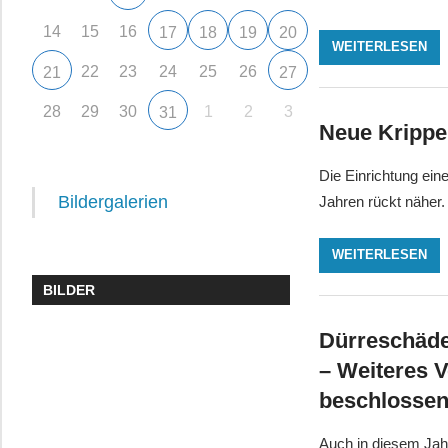
14
15
16
17
18
19
20
WEITERLESEN
22
23
24
25
26
21
27
28
29
30
1
2
3
31
Neue Krippe
Die Einrichtung ein
Bildergalerien
Jahren rückt näher.
WEITERLESEN
BILDER
Dürreschäde
– Weiteres 
beschlosse
Auch in diesem Jah