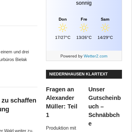
sonnig
Don
Fre
Sam
17/27°C
13/26°C
14/29°C
 einem und drei
Powered by
Wetter2.com
urbüros Bielak
NIEDERNHAUSEN KLARTEXT
Fragen an
Unser
Alexander
Gutscheinb
zu schaffen
Müller: Teil
uch –
ung
1
Schnäbbch
e
Produktion mit
r Wald weiter zu.