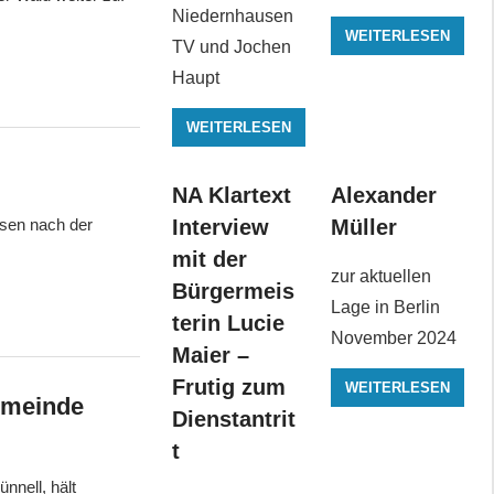
Niedernhausen
WEITERLESEN
TV und Jochen
Haupt
WEITERLESEN
NA Klartext
Alexander
Interview
Müller
ssen nach der
mit der
zur aktuellen
Bürgermeis
Lage in Berlin
terin Lucie
November 2024
Maier –
Frutig zum
WEITERLESEN
emeinde
Dienstantrit
t
nnell, hält