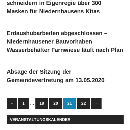
schneidern in Eigenregie über 300
Masken für Niedernhausens Kitas
Erdaushubarbeiten abgeschlossen –
Niedernhausener Bauvorhaben
Wasserbehälter Farnwiese läuft nach Plan
Absage der Sitzung der
Gemeindevertretung am 13.05.2020
Seitennummerierung
Vorherige
…
Nächste
«
1
19
20
21
22
»
Beiträge
Beiträge
der
VERANSTALTUNGSKALENDER
Beiträge