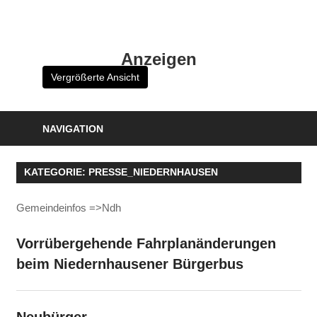
Zum
Inhalt
HK
springen
Anzeigen
Verlag
Vergrößerte Ansicht
–
kuckro
Media
NAVIGATION
KATEGORIE:
PRESSE_NIEDERNHAUSEN
Gemeindeinfos =>Ndh
Vorrübergehende Fahrplanänderungen
beim Niedernhausener Bürgerbus
Neubürger