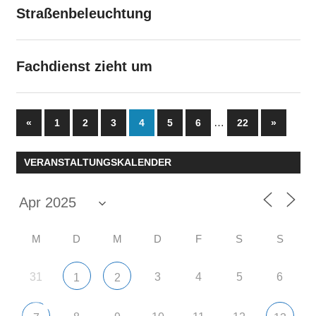
Straßenbeleuchtung
Fachdienst zieht um
Seitennummerierung
Vorherige
…
Nächste
«
1
2
3
4
5
6
22
»
Beiträge
Beiträge
der
VERANSTALTUNGSKALENDER
Beiträge
M
D
M
D
F
S
S
31
3
4
5
6
1
2