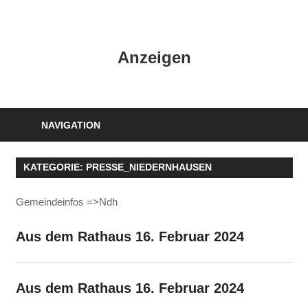
Zum
Inhalt
HK
springen
Anzeigen
Verlag
–
kuckro
Media
NAVIGATION
KATEGORIE:
PRESSE_NIEDERNHAUSEN
Gemeindeinfos =>Ndh
Aus dem Rathaus 16. Februar 2024
Aus dem Rathaus 16. Februar 2024