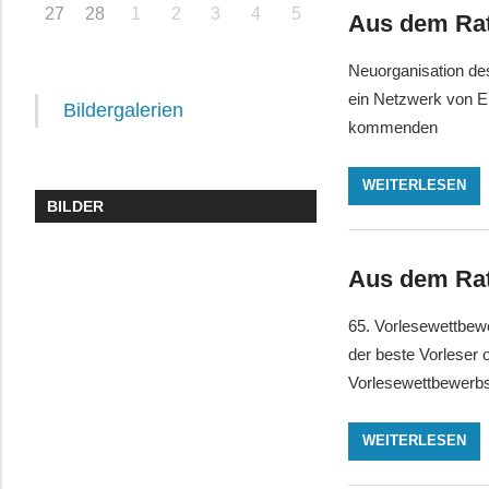
27
28
1
2
3
4
5
Aus dem Rat
Neuorganisation des
ein Netzwerk von E
Bildergalerien
kommenden
WEITERLESEN
BILDER
Aus dem Rat
65. Vorlesewettbew
der beste Vorleser 
Vorlesewettbewerb
WEITERLESEN