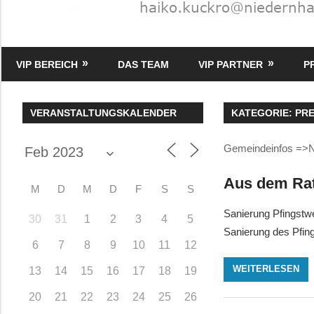
HK
Verlag
VIP BEREICH
DAS TEAM
VIP PARTNER
P
–
kuckro
Media
VERANSTALTUNGSKALENDER
KATEGORIE:
PR
Gemeindeinfos =>
Aus dem Rat
M
D
M
D
F
S
S
Sanierung Pfingstw
30
31
1
2
3
4
5
Sanierung des Pfin
6
7
8
9
10
11
12
WEITERLESEN
13
14
15
16
17
18
19
20
21
22
23
24
25
26