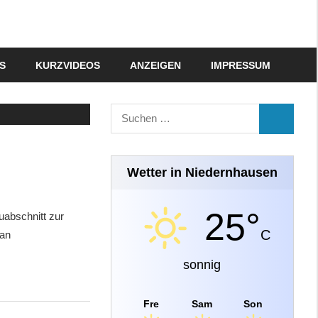
S
KURZVIDEOS
ANZEIGEN
IMPRESSUM
Suchen
SUCHEN
nach:
Wetter in Niedernhausen
25°
uabschnitt zur
C
 an
sonnig
Fre
Sam
Son