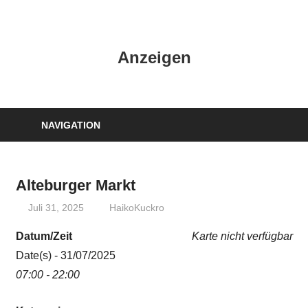
Zum
Inhalt
HK
springen
Anzeigen
Verlag
–
kuckro
Media
NAVIGATION
Alteburger Markt
Juli 31, 2025
HaikoKuckro
Datum/Zeit
Karte nicht verfügbar
Date(s) - 31/07/2025
07:00 - 22:00