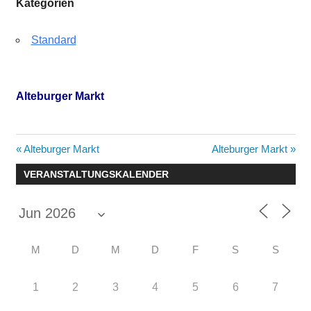
Kategorien
Standard
Alteburger Markt
Beitragsnavigation
Vorheriger
Nächster
Alteburger Markt
Alteburger Markt
Beitrag:
Beitrag:
VERANSTALTUNGSKALENDER
M
D
M
D
F
S
S
1
2
3
4
5
6
7