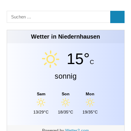
Suchen
SUCHE
nach:
Wetter in Niedernhausen
15°
C
sonnig
Sam
Son
Mon
13/29°C
18/35°C
19/35°C
Powered by
Wetter2.com