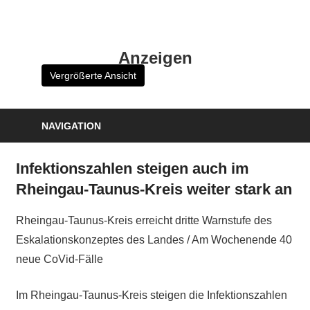
Zum
Inhalt
HK
springen
Anzeigen
Verlag
Vergrößerte Ansicht
–
kuckro
Media
NAVIGATION
Infektionszahlen steigen auch im
Rheingau-Taunus-Kreis weiter stark an
Rheingau-Taunus-Kreis erreicht dritte Warnstufe des
Eskalationskonzeptes des Landes / Am Wochenende 40
neue CoVid-Fälle
Im Rheingau-Taunus-Kreis steigen die Infektionszahlen