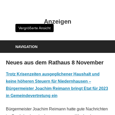
Zum
Inhalt
HK
springen
Anzeigen
Verlag
Vergrößerte Ansicht
–
kuckro
Media
NAVIGATION
Neues aus dem Rathaus 8 November
Trotz Krisenzeiten ausgeglichener Haushalt und
keine höheren Steuern für Niedernhausen –
Bürgermeister Joachim Reimann bringt Etat für 2023
in Gemeindevertretung ein
Bürgermeister Joachim Reimann hatte gute Nachrichten