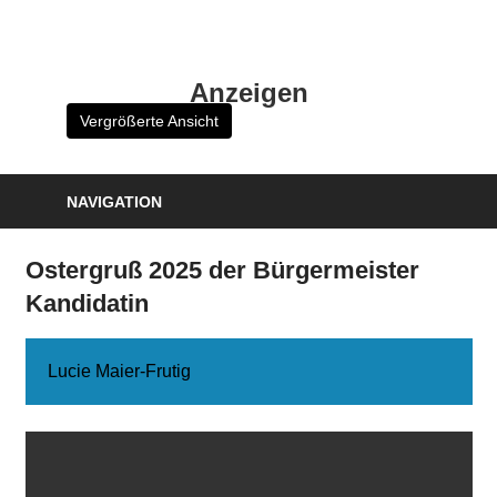
Zum
Inhalt
HK
springen
Anzeigen
Verlag
Vergrößerte Ansicht
–
kuckro
Media
NAVIGATION
Ostergruß 2025 der Bürgermeister
Kandidatin
Lucie Maier-Frutig