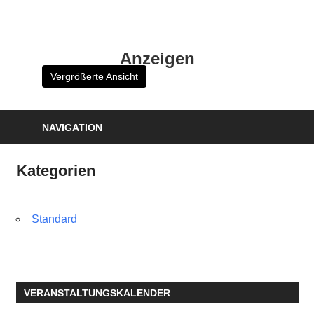
Zum
Inhalt
HK
springen
Anzeigen
Verlag
Vergrößerte Ansicht
–
kuckro
Media
NAVIGATION
Kategorien
Standard
VERANSTALTUNGSKALENDER