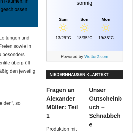
in Räumen, in
sonnig
e geschlossen
Sam
Son
Mon
13/29°C
18/35°C
19/35°C
 Leitungen und
reien sowie in
b besonders
Powered by
Wetter2.com
ntile überprüft
ßig den jeweilig
NIEDERNHAUSEN KLARTEXT
Fragen an
Unser
Alexander
Gutscheinb
eiden“, so
Müller: Teil
uch –
1
Schnäbbch
e
Produktion mit