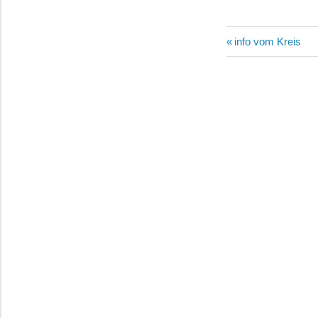
Beitragsn
Vorheriger
info vom Kreis
Beitrag: