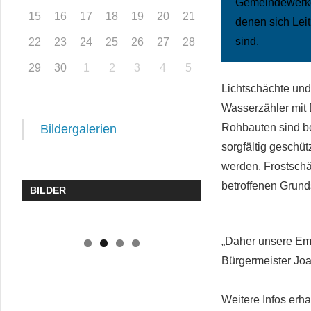
Gemeindewerke 
15
16
17
18
19
20
21
denen sich Lei
sind.
22
23
24
25
26
27
28
29
30
1
2
3
4
5
Lichtschächte und
Wasserzähler mit
Rohbauten sind b
Bildergalerien
sorgfältig geschüt
werden. Frostsch
betroffenen Grun
BILDER
„Daher unsere Em
Bürgermeister Jo
Weitere Infos erh