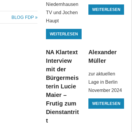
Niedernhausen
WEITERLESEN
TV und Jochen
Nächster
BLOG FDP
Haupt
Beitrag:
WEITERLESEN
NA Klartext
Alexander
Interview
Müller
mit der
zur aktuellen
Bürgermeis
Lage in Berlin
terin Lucie
November 2024
Maier –
Frutig zum
WEITERLESEN
Dienstantrit
t