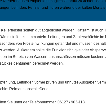
Niedernhausen empfehlen, möglichst darauf zu achten, dass 
tungen befinden, Fenster und Türen während der kalten Monat
 Kellerfenster sollten gut abgedichtet werden. Ratsam ist auch,
 Dämmstoffen zu ummanteln. Leitungen und Zählerschächte im F
esonders von Frosteinwirkungen gefährdet und müssen deshal
zt werden. Außerdem sollte die Funktionsfähigkeit der Absperrve
äden im Bereich von Wasserhausanschlüssen müssen kostenmä
dstückseigentümern berechnet werden.
pfehlung, Leitungen vorher prüfen und unnütze Ausgaben verm
achim Reimann abschließend.
alten Sie unter der Telefonnummer: 06127 / 903-118.