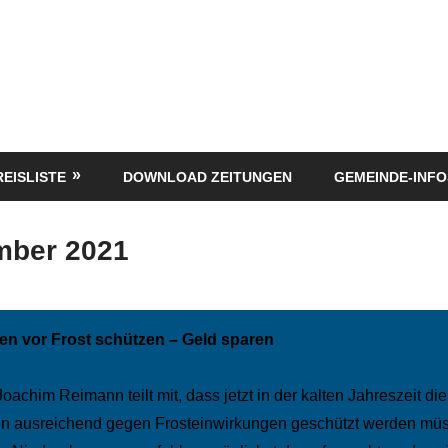
REISLISTE
DOWNLOAD ZEITUNGEN
GEMEINDE-INFO
mber 2021
en vor Frost schützen – Geld sparen
oachim Reimann teilt mit, dass jetzt in der kalten Jahreszeit die
n ausreichend gegen Frosteinwirkungen geschützt werden müs