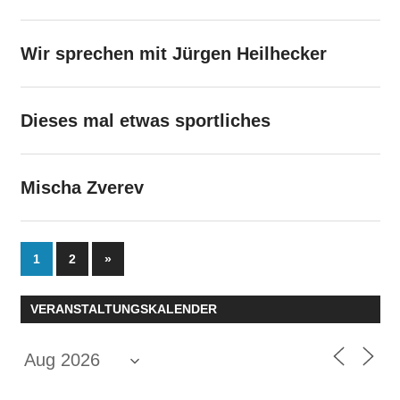
Wir sprechen mit Jürgen Heilhecker
Dieses mal etwas sportliches
Mischa Zverev
Seitennummerierung
Nächste
1
2
»
Beiträge
der
VERANSTALTUNGSKALENDER
Beiträge