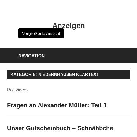
Zum
Inhalt
HK
springen
Anzeigen
Verlag
Vergrößerte Ansicht
–
kuckro
Media
NAVIGATION
KATEGORIE:
NIEDERNHAUSEN KLARTEXT
Politvideos
Fragen an Alexander Müller: Teil 1
Unser Gutscheinbuch – Schnäbbche