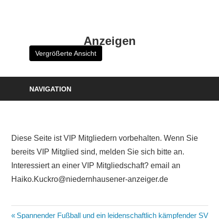
Zum
Inhalt
HK
springen
Anzeigen
Verlag
Vergrößerte Ansicht
–
kuckro
Media
NAVIGATION
Diese Seite ist VIP Mitgliedern vorbehalten. Wenn Sie
bereits VIP Mitglied sind, melden Sie sich bitte an.
Interessiert an einer VIP Mitgliedschaft? email an
Haiko.Kuckro@niedernhausener-anzeiger.de
Beitragsnavigation
Vorheriger
Spannender Fußball und ein leidenschaftlich kämpfender SV