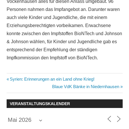
Vockenhausen alles für diesen Anlass umgebaut. 96
Personen nahmen das Impfangebot an. Darunter waren
auch viele Kinder und Jugendliche, die mit einem
Erziehungsberechtigten vorbeikamen. Erwachsene
konnte zwischen den Impfstoffen BioNTech und Johnson
& Johnson wählen, für Kinder und Jugendliche gab es
entsprechend der Empfehlung der ständigen
Impfkommission den Impfstoff von BioNTech.
Beitragsnavigation
Vorheriger
Syrien: Erinnerungen an ein Land ohne Krieg!
Beitrag:
Nächster
Blaue VdK Bänke in Niedernhausen
Beitrag:
VERANSTALTUNGSKALENDER