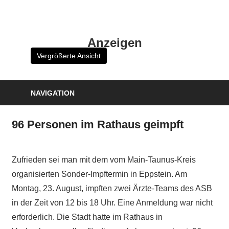
Zum
Inhalt
HK
springen
Anzeigen
Verlag
Vergrößerte Ansicht
–
kuckro
Media
NAVIGATION
96 Personen im Rathaus geimpft
Zufrieden sei man mit dem vom Main-Taunus-Kreis
organisierten Sonder-Impftermin in Eppstein. Am
Montag, 23. August, impften zwei Ärzte-Teams des ASB
in der Zeit von 12 bis 18 Uhr. Eine Anmeldung war nicht
erforderlich. Die Stadt hatte im Rathaus in