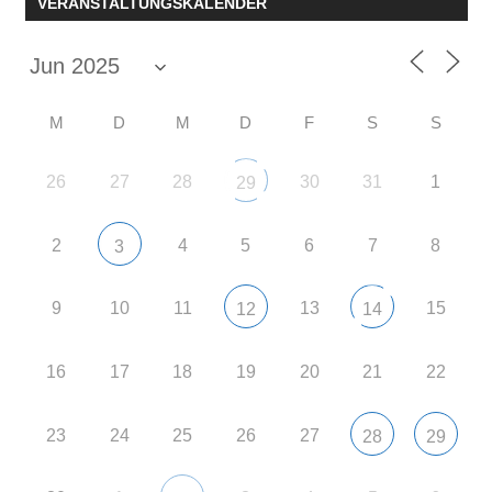
VERANSTALTUNGSKALENDER
M
D
M
D
F
S
S
26
27
28
30
31
1
29
2
4
5
6
7
8
3
9
10
11
13
15
12
14
16
17
18
19
20
21
22
23
24
25
26
27
28
29