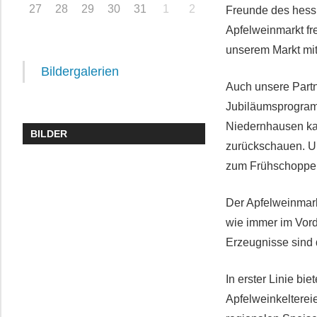
27
28
29
30
31
1
2
Freunde des hess
Apfelweinmarkt f
unserem Markt mit
Bildergalerien
Auch unsere Partne
Jubiläumsprogram
Niedernhausen kann
BILDER
zurückschauen. U
zum Frühschoppen
Der Apfelweinmark
wie immer im Vord
Erzeugnisse sind 
In erster Linie b
Apfelweinkelterei