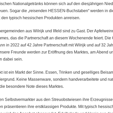
ischen Nationalgetränks können sich auf den diesjährigen Nie
reuen. Sogar die „reisenden HESSEN-Buchstaben“ werden in di
 den typisch hessischen Produkten anreisen.
rgemeinden aus Wilrijk und Ilfeld sind zu Gast. Der Apfelweinm
mes, das die Partnerschaft an diesem Wochenende feiert. Di
 in 2022 auf 42 Jahre Partnerschaft mit Wilrijk und auf 32 Jahr
nsere Freunde werden zur Eröffnung des Marktes, am Abend 
 dabei sein.
t ist ein Markt der Sinne. Essen, Trinken und geselliges Beis
ergrund. Keine Massenware, sondern handverarbeitete und nat
die besondere Note dieses Marktes.
ieten Selbstvermarkter aus den Streuobstwiesen ihre Erzeugnisse
en präsentieren ihre erstklassigen Produkte. Mit typisch hessis