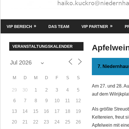
HK
Verlag
VIP BEREICH
DAS TEAM
VIP PARTNER
P
–
kuckro
Media
Apfelwei
VERANSTALTUNGSKALENDER
7. Niedernhau
M
D
M
D
F
S
S
Am 27. und 28. Au
29
30
1
2
3
4
5
auf dem Wilrijkpla
6
7
8
9
10
11
12
Als größte Streuo
13
14
15
16
17
18
19
Keltereien, freut
20
21
22
23
24
25
26
Apfelwein mit eine