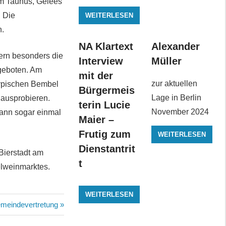
em Taunus, Gelees
. Die
WEITERLESEN
n.
NA Klartext
Alexander
tern besonders die
Interview
Müller
ngeboten. Am
mit der
zur aktuellen
typischen Bembel
Bürgermeis
Lage in Berlin
 ausprobieren.
terin Lucie
November 2024
kann sogar einmal
Maier –
Frutig zum
WEITERLESEN
Dienstantrit
Bierstadt am
t
lweinmarktes.
WEITERLESEN
chster
meindevertretung
trag: