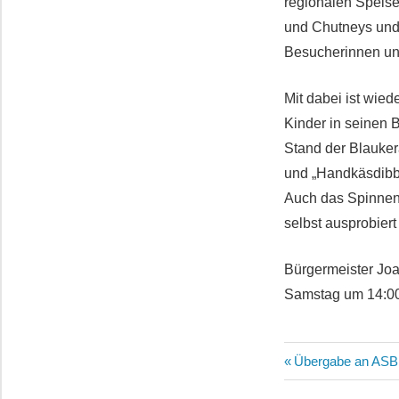
regionalen Speis
und Chutneys und 
Besucherinnen und
Mit dabei ist wied
Kinder in seinen B
Stand der Blauke
und „Handkäsdibbe
Auch das Spinnen 
selbst ausprobier
Bürgermeister Joa
Samstag um 14:00
Beitragsn
Vorheriger
Übergabe an ASB
Beitrag: