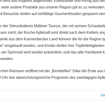
en wird das Angebot abgerundet. Edelbrände und Honig aus d
viele andere Produkte aus unserer Region gilt es zu verkosten
 Besucher dürfen auf vielfältige Gaumenfreuden gespannt sei
er der Streuobstkreis Mittlerer Taunus, der mit seinem Schaukel
ann zieht; der frische Apfelsaft wird direkt nach dem Keltern a
ramik aus dem Kannenbecker Land können die für die Region 
“ eingekauft werden, und Kinder dürfen ihre Töpferfertigkeiten
am Spinnrad wird wieder präsentiert, und das alte Handwerk 
t werden.
chim Reimann eröffnet mit der „Bembelfee“ Silke die Erste aus 
 Uhr das abwechslungsreiche Programm des zweitägigen Apfe
avigation
Nä
Ge
Bei