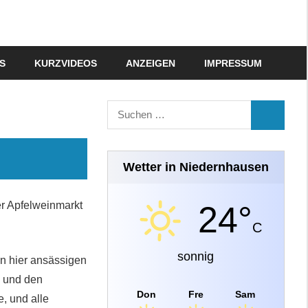
S
KURZVIDEOS
ANZEIGEN
IMPRESSUM
Suchen
SUCHEN
nach:
Wetter in Niedernhausen
er Apfelweinmarkt
24°
C
sonnig
n hier ansässigen
l und den
Don
Fre
Sam
e, und alle