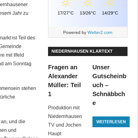
dernhausener
17/27°C
13/26°C
14/29°C
esem Jahr zu
Powered by
Wetter2.com
arkt ist Teil des
e Gemeinde
NIEDERNHAUSEN KLARTEXT
e mit Ilfeld
und am Sonntag
Fragen an
Unser
Alexander
Gutscheinb
Müller: Teil
uch –
ammensein stehen
1
Schnäbbch
ürliche
e
Produktion mit
Niedernhausen
 an, und die
WEITERLESEN
TV und Jochen
chen und
Haupt