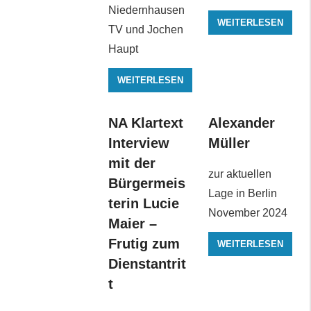
Niedernhausen
WEITERLESEN
TV und Jochen
Haupt
WEITERLESEN
NA Klartext
Alexander
Interview
Müller
mit der
zur aktuellen
Bürgermeis
Lage in Berlin
terin Lucie
November 2024
Maier –
Frutig zum
WEITERLESEN
Dienstantrit
t