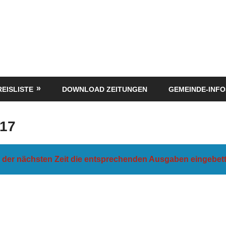
REISLISTE
DOWNLOAD ZEITUNGEN
GEMEINDE-INFO
017
n der nächsten Zeit die entsprechenden Ausgaben eingebett