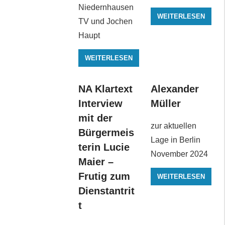
Niedernhausen
WEITERLESEN
TV und Jochen
Haupt
WEITERLESEN
NA Klartext
Alexander
Interview
Müller
mit der
zur aktuellen
Bürgermeis
Lage in Berlin
terin Lucie
November 2024
Maier –
Frutig zum
WEITERLESEN
Dienstantrit
t