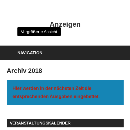
Zum
Inhalt
HK
springen
Anzeigen
Verlag
Vergrößerte Ansicht
–
kuckro
Media
NAVIGATION
Archiv 2018
Hier werden in der nächsten Zeit die
entsprechenden Ausgaben eingebettet.
VERANSTALTUNGSKALENDER