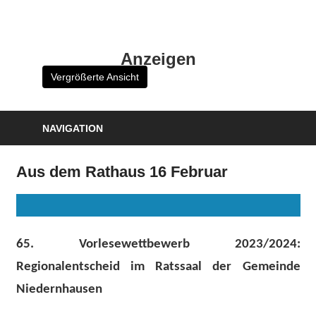
Zum
Inhalt
HK
springen
Anzeigen
Verlag
Vergrößerte Ansicht
–
kuckro
Media
NAVIGATION
Aus dem Rathaus 16 Februar
65. Vorlesewettbewerb 2023/2024:
Regionalentscheid im Ratssaal der Gemeinde
Niedernhausen