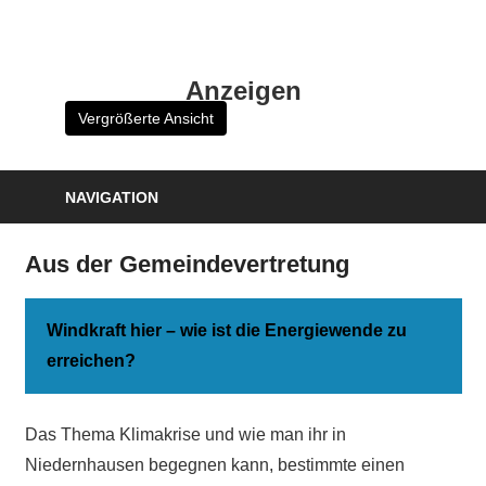
Zum
Inhalt
HK
springen
Anzeigen
Verlag
Vergrößerte Ansicht
–
kuckro
Media
NAVIGATION
Aus der Gemeindevertretung
Windkraft hier – wie ist die Energiewende zu
erreichen?
Das Thema Klimakrise und wie man ihr in
Niedernhausen begegnen kann, bestimmte einen