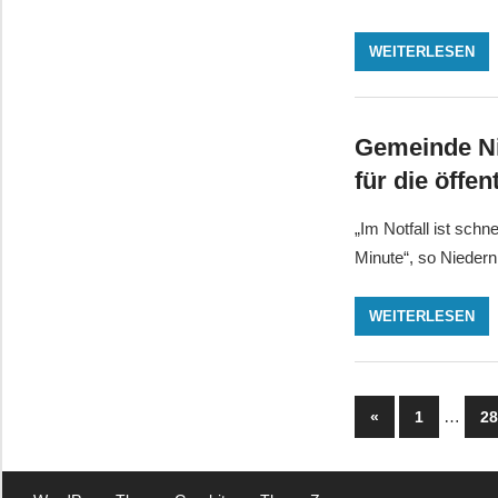
WEITERLESEN
Gemeinde Ni
für die öffe
„Im Notfall ist schn
Minute“, so Nieder
WEITERLESEN
Seitennu
Vorherige
…
«
1
2
Beiträge
der