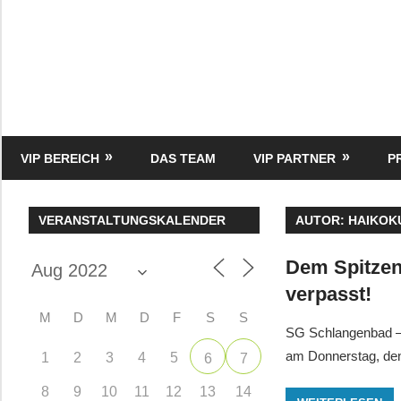
Zum
Inhalt
springen
HK
Verlag
–
kuckro
Media
VIP BEREICH
DAS TEAM
VIP PARTNER
P
VERANSTALTUNGSKALENDER
AUTOR:
HAIKOK
Dem Spitzenr
verpasst!
M
D
M
D
F
S
S
SG Schlangenbad – 
am Donnerstag, de
1
2
3
4
5
6
7
8
9
10
11
12
13
14