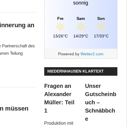
sonnig
Fre
Sam
Son
rinnerung an
13/26°C
14/29°C
17/33°C
e Partnerschaft des
amen Teilung
Powered by
Wetter2.com
NIEDERNHAUSEN KLARTEXT
Fragen an
Unser
Alexander
Gutscheinb
Müller: Teil
uch –
ern müssen
1
Schnäbbch
e
Produktion mit