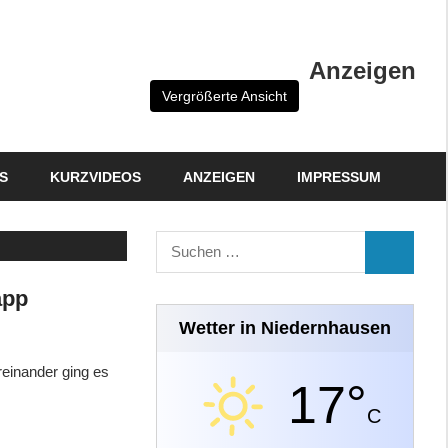
Anzeigen
Vergrößerte Ansicht
S
KURZVIDEOS
ANZEIGEN
IMPRESSUM
Suchen
SUCHEN
nach:
app
Wetter in Niedernhausen
einander ging es
17°
C