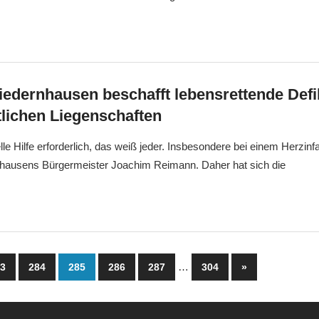
edernhausen beschafft lebensrettende Defib
ntlichen Liegenschaften
elle Hilfe erforderlich, das weiß jeder. Insbesondere bei einem Herzinfa
nhausens Bürgermeister Joachim Reimann. Daher hat sich die
mmerierung
…
Nächste
83
284
285
286
287
304
»
Beiträge