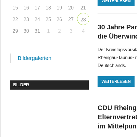
WEITERLESEN
15
16
17
18
19
20
21
22
23
24
25
26
27
28
30 Jahre Pa
29
30
31
1
2
3
4
die Überwin
Der Kreistagsvorsit
Rheingau-Taunus- m
Bildergalerien
Deutschlands.
WEITERLESEN
BILDER
CDU Rheinga
Elternvertre
im Mittelpun