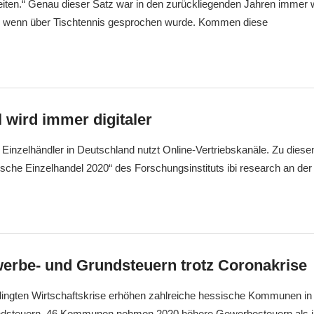
iten.“ Genau dieser Satz war in den zurückliegenden Jahren immer 
, wenn über Tischtennis gesprochen wurde. Kommen diese
 wird immer digitaler
e Einzelhändler in Deutschland nutzt Online-Vertriebskanäle. Zu di
tsche Einzelhandel 2020“ des Forschungsinstituts ibi research an der 
erbe- und Grundsteuern trotz Coronakrise
dingten Wirtschaftskrise erhöhen zahlreiche hessische Kommunen in
dsteuern. 46 Kommunen nehmen 2020 höhere Gewerbesteuern als 