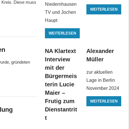
 Kreis. Diese muss
Niedernhausen
WEITERLESEN
TV und Jochen
Haupt
WEITERLESEN
en
NA Klartext
Alexander
Interview
Müller
urde, gründeten
mit der
zur aktuellen
Bürgermeis
Lage in Berlin
terin Lucie
November 2024
Maier –
Frutig zum
WEITERLESEN
ilung
Dienstantrit
t