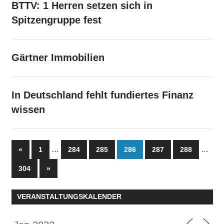
BTTV: 1 Herren setzen sich in
Spitzengruppe fest
Gärtner Immobilien
In Deutschland fehlt fundiertes Finanz
wissen
Seitennummerierung
Vorherige
…
…
«
1
284
285
286
287
288
Beiträge
der
Nächste
304
»
Beiträge
Beiträge
VERANSTALTUNGSKALENDER