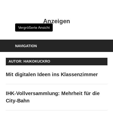
Zum
Inhalt
HK
springen
Anzeigen
Verlag
Vergrößerte Ansicht
–
kuckro
Media
NAVIGATION
AUTOR:
HAIKOKUCKRO
Mit digitalen Ideen ins Klassenzimmer
IHK-Vollversammlung: Mehrheit für die
City-Bahn