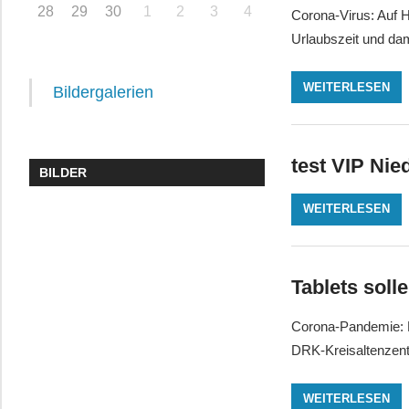
28
29
30
1
2
3
4
Corona-Virus: Auf H
Urlaubszeit und dami
WEITERLESEN
Bildergalerien
test VIP Ni
BILDER
WEITERLESEN
Tablets soll
Corona-Pandemie: He
DRK-Kreisaltenzentr
WEITERLESEN