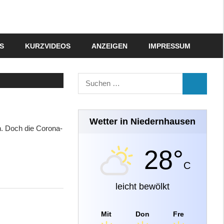
S
KURZVIDEOS
ANZEIGEN
IMPRESSUM
Suchen
SUCHEN
nach:
Wetter in Niedernhausen
n. Doch die Corona-
28°
C
leicht bewölkt
Mit
Don
Fre