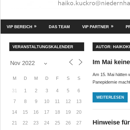
HK
Verlag
VIP BEREICH
DAS TEAM
VIP PARTNER
P
–
kuckro
Media
VERANSTALTUNGSKALENDER
AUTOR:
HAIKOK
Im Mai kein
Am 15. Mai hätten 
M
D
M
D
F
S
S
Panepidemie macht j
31
1
2
3
4
5
6
WEITERLESEN
7
8
9
10
11
12
13
14
15
16
17
18
19
20
Hinweise für
21
22
23
24
25
26
27