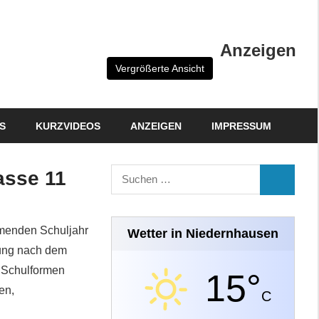
Anzeigen
Vergrößerte Ansicht
S
KURZVIDEOS
ANZEIGEN
IMPRESSUM
Suchen
asse 11
SUCHEN
nach:
mmenden Schuljahr
Wetter in Niedernhausen
zung nach dem
 Schulformen
15°
en,
C
e