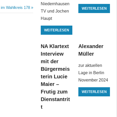
Niedernhausen
 im Wahlkreis 178
WEITERLESEN
TV und Jochen
Haupt
WEITERLESEN
NA Klartext
Alexander
Interview
Müller
mit der
zur aktuellen
Bürgermeis
Lage in Berlin
terin Lucie
November 2024
Maier –
Frutig zum
WEITERLESEN
Dienstantrit
t