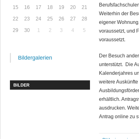
Berufsfachschulen
15
16
17
18
19
20
21
Weiterhin der Bes
22
23
24
25
26
27
28
eigener Wohnung,
29
30
1
2
3
4
5
voraussetzt, und 
voraussetzt.
Der Besuch andere
Bildergalerien
unterstützt. Die 
Kalenderjahres un
weitere Auskünfte
BILDER
Ausbildungsförde
erhältlich. Antrag
ausdrucken. Weite
Antrag online zu s