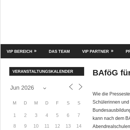
Zum
Inhalt
springen
HK
Verlag
–
kuckro
Media
VIP BEREICH
DAS TEAM
VIP PARTNER
P
BAföG für
VERANSTALTUNGSKALENDER
Wie die Presseste
Schülerinnen und 
M
D
M
D
F
S
S
Bundesausbildung
1
2
3
4
5
6
7
kann nach dem BA
8
9
10
11
12
13
14
Abendrealschulen 