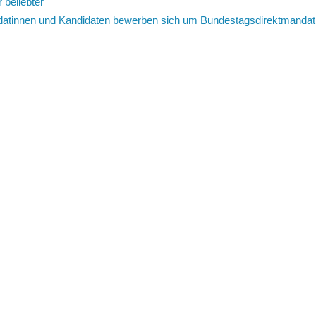
avigation
beliebter
datinnen und Kandidaten bewerben sich um Bundestagsdirektmandat