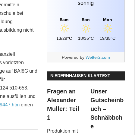
sonnig
ermitteln.
rschule bei
Sam
Son
Mon
ildung
ausbildung nicht
13/29°C
18/35°C
19/35°C
anziell
Powered by
Wetter2.com
 vorletzten
äge auf BAföG und
NIEDERNHAUSEN KLARTEXT
für
6124 510-653,
Fragen an
Unser
ne ausfüllen und
Alexander
Gutscheinb
/9447.htm
einen
Müller: Teil
uch –
1
Schnäbbch
e
Produktion mit