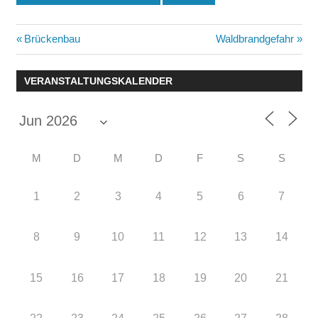
Beitragsnavigation
Vorheriger
Nächster
Brückenbau
Waldbrandgefahr
Beitrag:
Beitrag:
VERANSTALTUNGSKALENDER
M
D
M
D
F
S
S
1
2
3
4
5
6
7
8
9
10
11
12
13
14
15
16
17
18
19
20
21