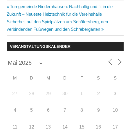
Beitragsnavigation
Vorheriger
Turngemeinde Niedernhausen: Nachhaltig und fit in die
Beitrag:
Zukunft – Neueste Heiztechnik für die Vereinshalle
Nächster
Sicherheit auf den Spielplätzen am Schäfersberg, den
Beitrag:
verbindenden Fußwegen und den Schrebergärten
VERANSTALTUNGSKALENDER
M
D
M
D
F
S
S
27
28
29
30
1
2
3
4
5
6
7
8
9
10
11
12
13
14
15
16
17